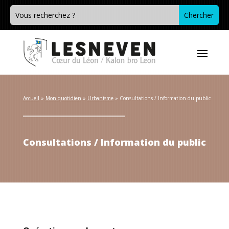
Accueil
 » 
Mon quotidien
 » 
Urbanisme
 » 
Consultations / Information du public
Consultations / Information du public