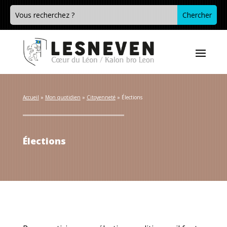
Accueil
 » 
Mon quotidien
 » 
Citoyenneté
 » 
Élections
Élections