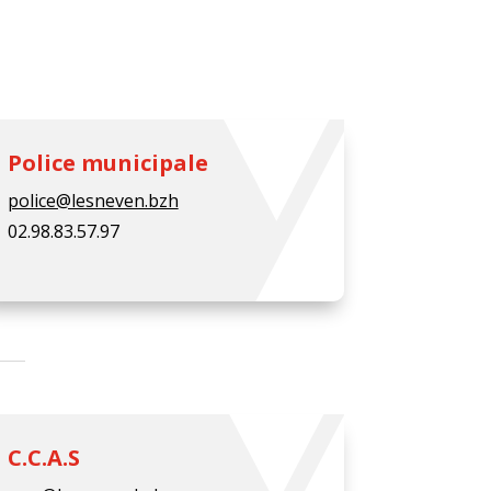
Police municipale
police@lesneven.bzh
02.98.83.57.97
C.C.A.S