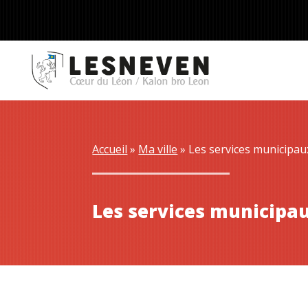
Accueil
 » 
Ma ville
 » 
Les services municipau
Les services municipa