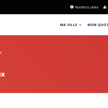
Numéros utiles
MA VILLE
MON QUOT
x
ux