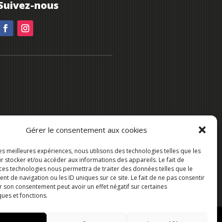
Suivez-nous
Gérer le consentement aux cookies
les meilleures expériences, nous utilisons des technologies telles que les
r stocker et/ou accéder aux informations des appareils. Le fait de
 ces technologies nous permettra de traiter des données telles que le
 de navigation ou les ID uniques sur ce site. Le fait de ne pas consentir
r son consentement peut avoir un effet négatif sur certaines
ques et fonctions.