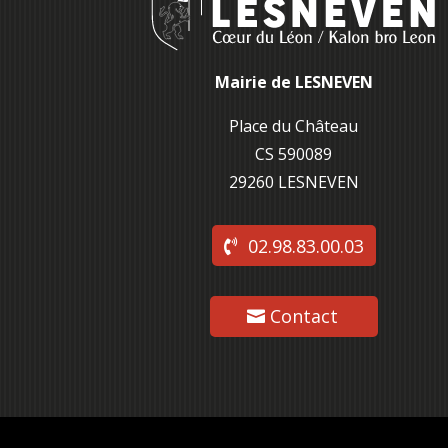
Mairie de LESNEVEN
Place du Château
CS 590089
29260 L
ESNEVEN
02.98.83.00.03
Contact