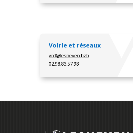
Voirie et réseaux
vrd@lesneven.bzh
02.98.83.57.98