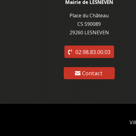
Mairie de LESNEVEN
Place du Château
CS 590089
29260 L
ESNEVEN
02.98.83.00.03
Contact
Vi