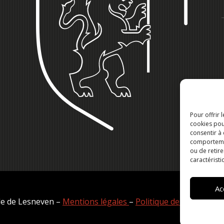
Pour offrir 
cookies pou
consentir à
comportement
ou de retire
caractéristi
Ac
lle de Lesneven –
Mentions légales
–
Politique de confidential