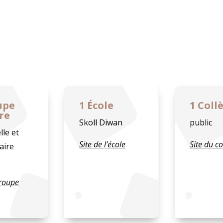
upe
1 École
1 Coll
re
Skoll Diwan
public
le et
Site de l’école
Site du co
aire
groupe