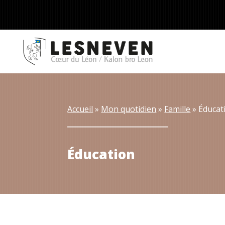
Accueil
 » 
Mon quotidien
 » 
Famille
 » 
Éducat
Éducation