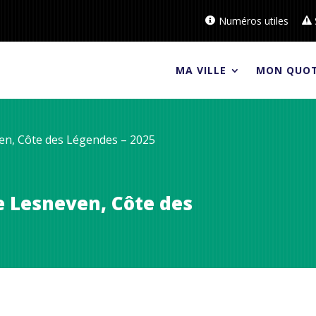
Numéros utiles
MA VILLE
MON QUOT
en, Côte des Légendes – 2025
e Lesneven, Côte des