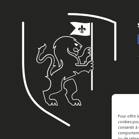
Pour offrir 
cookies pou
consentir à
comportement
ou de retire