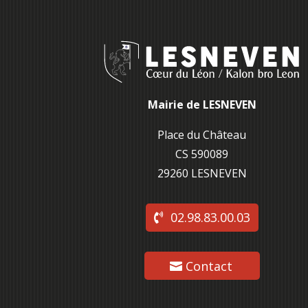
Mairie de LESNEVEN
Place du Château
CS 590089
29260 L
ESNEVEN
02.98.83.00.03
Contact