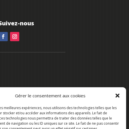
Suivez-nous
Gérer le consentement aux cookies
les meilleures expériences, nous utilisons des technologies telles que les
r stocker et/ou accéder aux informations des appareils. Le fait de
 ces technologies nous permettra de traiter des données telles que le
 de navigation ou les ID uniques sur ce site. Le fait de ne pas consentir
r son consentement peut avoir un effet négatif sur certaines