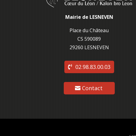
Mairie de LESNEVEN
Place du Château
CS 590089
29260 L
ESNEVEN
02.98.83.00.03
Contact