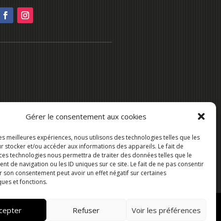
Gérer le consentement aux cookies
les meilleures expériences, nous utilisons des technologies telles que les
r stocker et/ou accéder aux informations des appareils. Le fait de
 ces technologies nous permettra de traiter des données telles que le
 de navigation ou les ID uniques sur ce site. Le fait de ne pas consentir
r son consentement peut avoir un effet négatif sur certaines
ques et fonctions.
cepter
Refuser
Voir les préférences