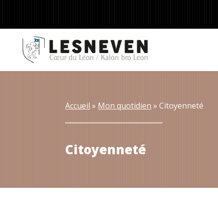
Accueil
 » 
Mon quotidien
 » 
Citoyenneté
Citoyenneté