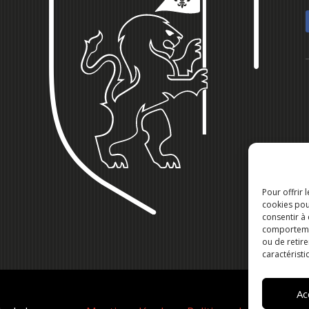
Pour offrir 
cookies pou
consentir à
comportement
ou de retire
caractéristi
Ac