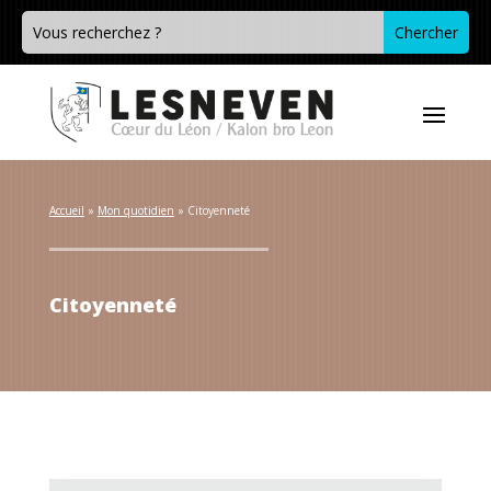
Accueil
 » 
Mon quotidien
 » 
Citoyenneté
Citoyenneté