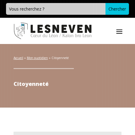
Accueil
 » 
Mon quotidien
 » 
Citoyenneté
Citoyenneté