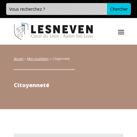
Accueil
 » 
Mon quotidien
 » 
Citoyenneté
Citoyenneté