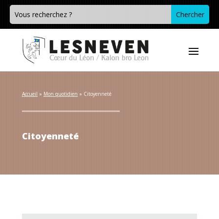
Accueil
 » 
Mon quotidien
 » 
Citoyenneté
Citoyenneté