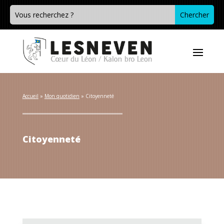
Accueil
 » 
Mon quotidien
 » 
Citoyenneté
Citoyenneté