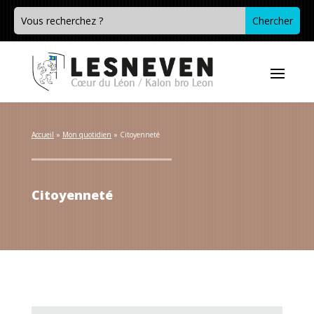
Accueil
 » 
Mon quotidien
 » 
Citoyenneté
Citoyenneté