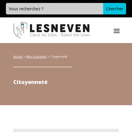
Accueil
 » 
Mon quotidien
 » 
Citoyenneté
Citoyenneté