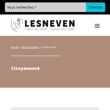
Accueil
 » 
Mon quotidien
 » 
Citoyenneté
Citoyenneté