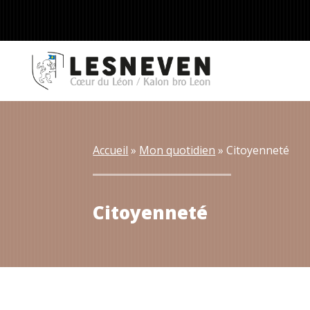
Accueil
 » 
Mon quotidien
 » 
Citoyenneté
Citoyenneté