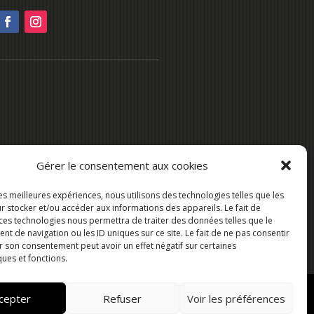
Gérer le consentement aux cookies
les meilleures expériences, nous utilisons des technologies telles que les
r stocker et/ou accéder aux informations des appareils. Le fait de
 ces technologies nous permettra de traiter des données telles que le
 de navigation ou les ID uniques sur ce site. Le fait de ne pas consentir
r son consentement peut avoir un effet négatif sur certaines
ques et fonctions.
cepter
Refuser
Voir les préférences