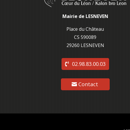
Mairie de LESNEVEN
Place du Château
CS 590089
29260 L
ESNEVEN
02.98.83.00.03
Contact