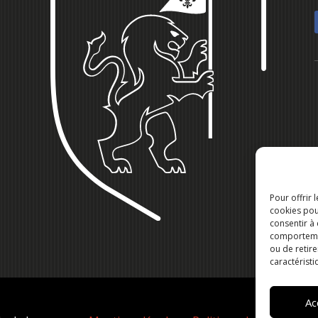
Pour offrir 
cookies pou
consentir à
comportement
ou de retire
caractéristi
Ac