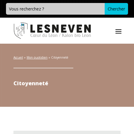
Accueil
 » 
Mon quotidien
 » 
Citoyenneté
Citoyenneté