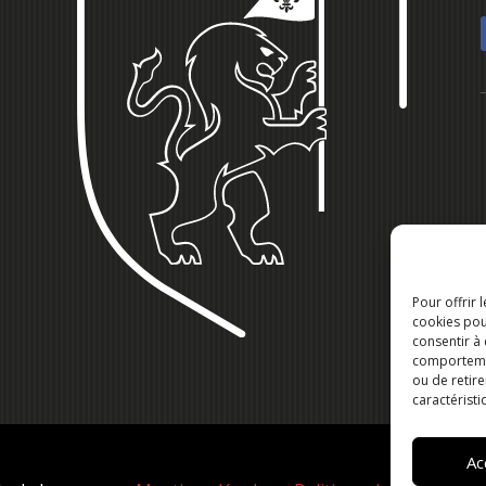
Pour offrir 
cookies pou
consentir à
comportement
ou de retire
caractéristi
Ac