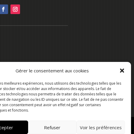
Gérer le consentement aux cookies
les meilleures expériences, nous utilisons des technologies telles que les
r stocker et/ou accéder aux informations des appareils. Le fait de
 ces technologies nous permettra de traiter des données telles que le
 de navigation ou les ID uniques sur ce site. Le fait de ne pas consentir
r son consentement peut avoir un effet négatif sur certaines
ques et fonctions.
cepter
Refuser
Voir les préférences