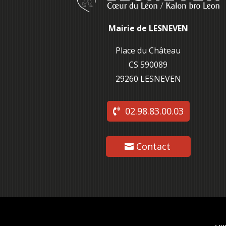
Mairie de LESNEVEN
Place du Château
CS 590089
29260 L
ESNEVEN
02.98.83.00.03
Contact