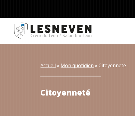
Accueil
 » 
Mon quotidien
 » 
Citoyenneté
Citoyenneté