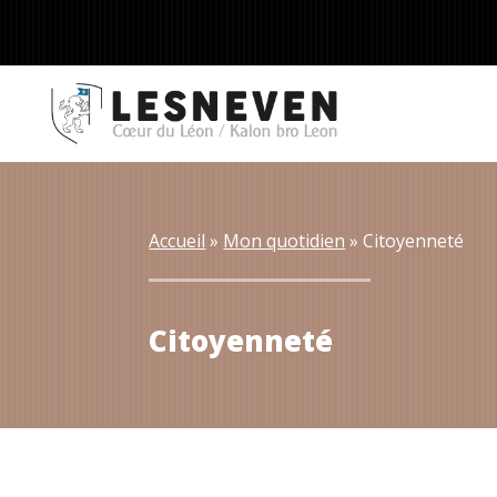
Accueil
 » 
Mon quotidien
 » 
Citoyenneté
Citoyenneté