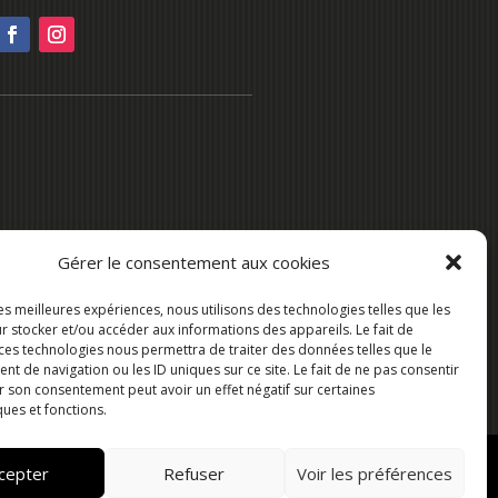
Gérer le consentement aux cookies
les meilleures expériences, nous utilisons des technologies telles que les
r stocker et/ou accéder aux informations des appareils. Le fait de
 ces technologies nous permettra de traiter des données telles que le
 de navigation ou les ID uniques sur ce site. Le fait de ne pas consentir
r son consentement peut avoir un effet négatif sur certaines
ques et fonctions.
cepter
Refuser
Voir les préférences