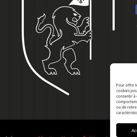
Pour offrir 
cookies pou
consentir à
comportement
ou de retire
caractéristi
Ac