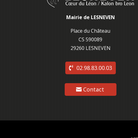
Mairie de LESNEVEN
Place du Château
CS 590089
29260 L
ESNEVEN
02.98.83.00.03
Contact