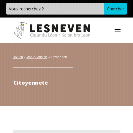
Accueil
 » 
Mon quotidien
 » 
Citoyenneté
Citoyenneté