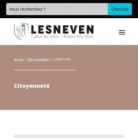
Accueil
 » 
Mon quotidien
 » 
Citoyenneté
Citoyenneté