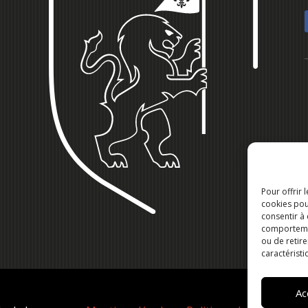
Pour offrir 
cookies pou
consentir à
comportement
ou de retire
caractéristi
Ac