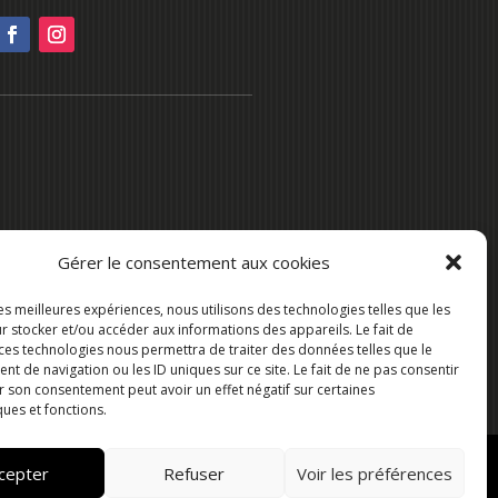
Gérer le consentement aux cookies
les meilleures expériences, nous utilisons des technologies telles que les
r stocker et/ou accéder aux informations des appareils. Le fait de
 ces technologies nous permettra de traiter des données telles que le
 de navigation ou les ID uniques sur ce site. Le fait de ne pas consentir
r son consentement peut avoir un effet négatif sur certaines
ques et fonctions.
cepter
Refuser
Voir les préférences