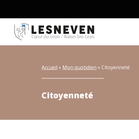
Accueil
 » 
Mon quotidien
 » 
Citoyenneté
Citoyenneté