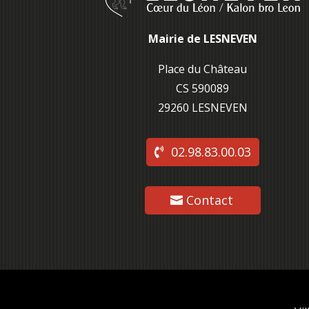
Mairie de LESNEVEN
Place du Château
CS 590089
29260 L
ESNEVEN
02.98.83.00.03
Contact