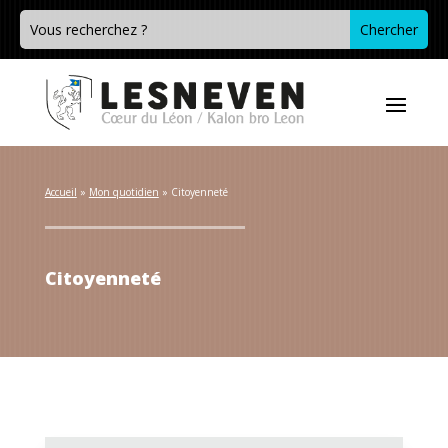
Accueil
 » 
Mon quotidien
 » 
Citoyenneté
Citoyenneté