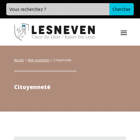
Accueil
 » 
Mon quotidien
 » 
Citoyenneté
Citoyenneté