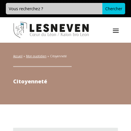
Accueil
 » 
Mon quotidien
 » 
Citoyenneté
Citoyenneté