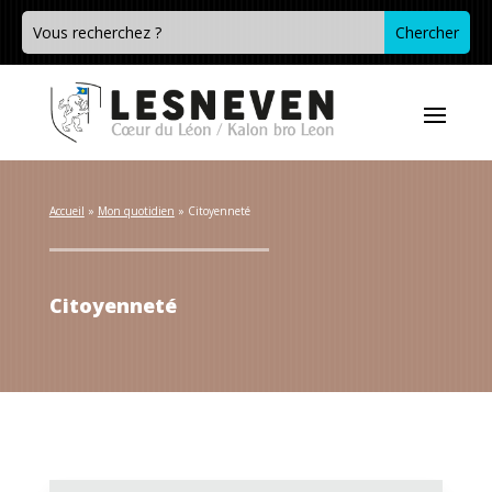
Accueil
 » 
Mon quotidien
 » 
Citoyenneté
Citoyenneté