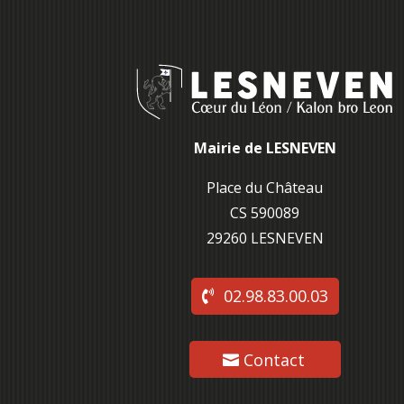
Mairie de LESNEVEN
Place du Château
CS 590089
29260 L
ESNEVEN
02.98.83.00.03
Contact