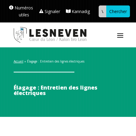
Numéros
Signaler
Kannadig
utiles
Accueil
 » 
Élagage : Entretien des lignes électriques
Élagage : Entretien des lignes
électriques