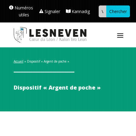
Numéros
Signaler
Kannadig
utiles
Accueil
 » 
Dispositif « Argent de poche »
Dispositif « Argent de poche »